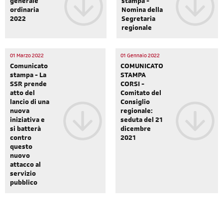
generale
stampa -
ordinaria
Nomina della
2022
Segretaria
regionale
01 Marzo 2022
01 Gennaio 2022
Comunicato
COMUNICATO
stampa - La
STAMPA
SSR prende
CORSI -
atto del
Comitato del
lancio di una
Consiglio
nuova
regionale:
iniziativa e
seduta del 21
si batterà
dicembre
contro
2021
questo
nuovo
attacco al
servizio
pubblico