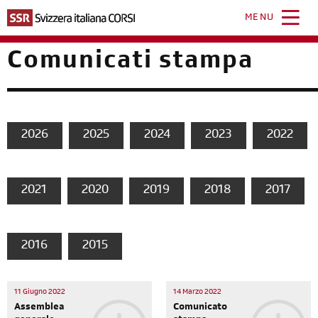
Salta
al
MENU
contenuto
principale
Comunicati stampa
2026
2025
2024
2023
2022
2021
2020
2019
2018
2017
2016
2015
11 Giugno 2022
14 Marzo 2022
Assemblea
Comunicato