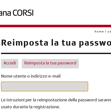
home
us
briciole
Reimposta la tua passw
di
pane
Accedi
Reimposta la tua password
Primary
Nome utente o indirizzo e-mail
tabs
Le istruzioni per la reimpostazione della password saranno 
usato durante la registrazione.
diventa socia/o