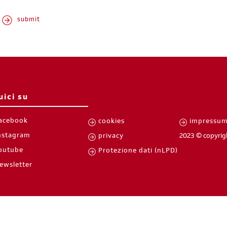
iscriviti subito
uici su
acebook
cookies
impressu
nstagram
privacy
2023 © copyrig
outube
Protezione dati (nLPD)
ewsletter