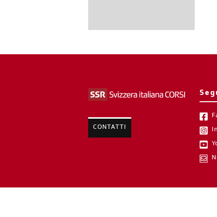
Seg
F
CONTATTI
I
Y
N