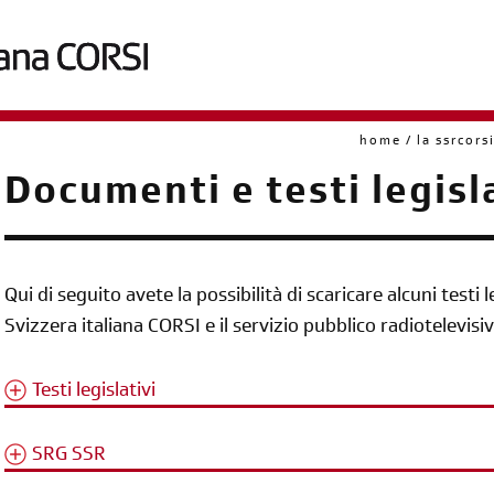
home
la ssrcors
briciole
Documenti e testi legisl
di
pane
Qui di seguito avete la possibilità di scaricare alcuni testi 
Svizzera italiana CORSI e il servizio pubblico radiotelevisiv
Testi legislativi
SRG SSR
diventa socia/o