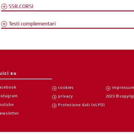
iscriviti subito
SSR.CORSI
Testi complementari
uici su
acebook
cookies
impressu
nstagram
privacy
2023 © copyrig
outube
Protezione dati (nLPD)
ewsletter