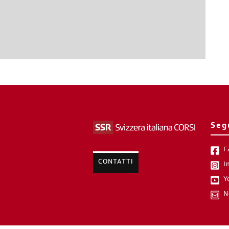
Seg
F
CONTATTI
I
Y
N