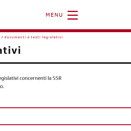
MENU
i
documenti e testi legislativi
ativi
legislativi concernenti la SSR
o.
iscriviti