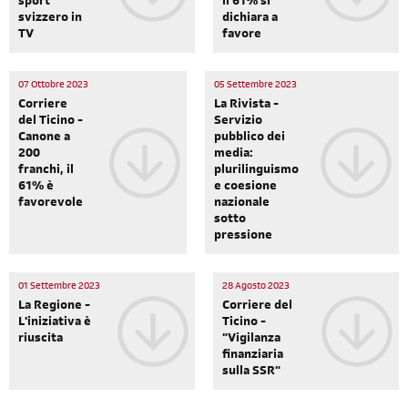
sport
il 61% si
svizzero in
dichiara a
TV
favore
07 Ottobre 2023
05 Settembre 2023
Corriere
La Rivista -
del Ticino -
Servizio
Canone a
pubblico dei
200
media:
franchi, il
plurilinguismo
61% è
e coesione
favorevole
nazionale
sotto
pressione
01 Settembre 2023
28 Agosto 2023
La Regione -
Corriere del
L'iniziativa è
Ticino -
riuscita
"Vigilanza
finanziaria
sulla SSR"