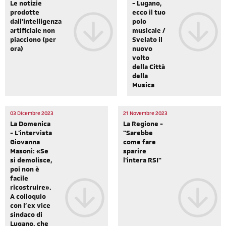
Le notizie
- Lugano,
prodotte
ecco il tuo
dall'intelligenza
polo
artificiale non
musicale /
piacciono (per
Svelato il
ora)
nuovo
volto
della Città
della
Musica
03 Dicembre 2023
21 Novembre 2023
La Domenica
La Regione -
- L'intervista
"Sarebbe
Giovanna
come fare
Masoni: «Se
sparire
si demolisce,
l'intera RSI"
poi non è
facile
ricostruire».
A colloquio
con l’ex vice
sindaco di
Lugano, che