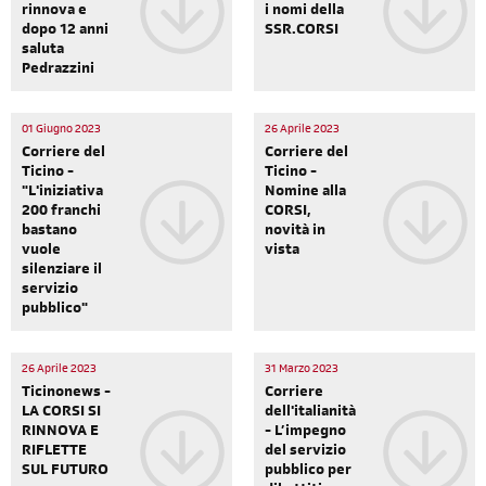
rinnova e
i nomi della
dopo 12 anni
SSR.CORSI
saluta
Pedrazzini
01 Giugno 2023
26 Aprile 2023
Corriere del
Corriere del
Ticino -
Ticino -
"L'iniziativa
Nomine alla
200 franchi
CORSI,
bastano
novità in
vuole
vista
silenziare il
servizio
pubblico"
26 Aprile 2023
31 Marzo 2023
Ticinonews -
Corriere
LA CORSI SI
dell'italianità
RINNOVA E
- L’impegno
RIFLETTE
del servizio
SUL FUTURO
pubblico per