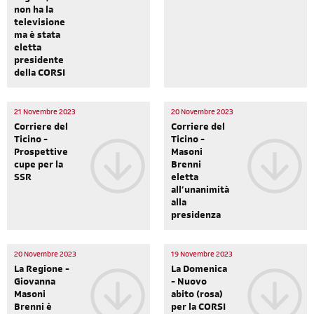
non ha la
televisione
ma è stata
eletta
presidente
della CORSI
21 Novembre 2023
20 Novembre 2023
Corriere del
Corriere del
Ticino -
Ticino -
Prospettive
Masoni
cupe per la
Brenni
SSR
eletta
all’unanimità
alla
presidenza
20 Novembre 2023
19 Novembre 2023
La Regione -
La Domenica
Giovanna
- Nuovo
Masoni
abito (rosa)
Brenni è
per la CORSI