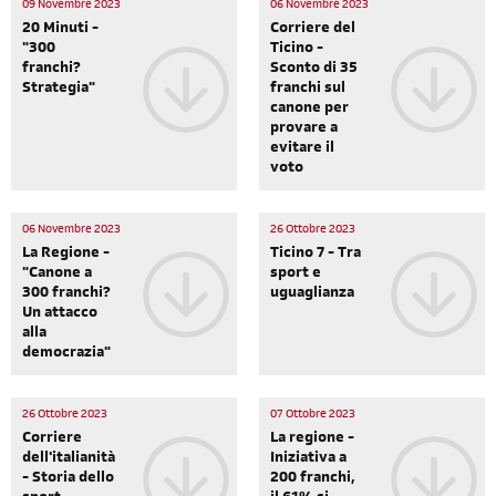
09 Novembre 2023
06 Novembre 2023
20 Minuti -
Corriere del
"300
Ticino -
franchi?
Sconto di 35
Strategia"
franchi sul
canone per
provare a
evitare il
voto
06 Novembre 2023
26 Ottobre 2023
La Regione -
Ticino 7 - Tra
"Canone a
sport e
300 franchi?
uguaglianza
Un attacco
alla
democrazia"
26 Ottobre 2023
07 Ottobre 2023
Corriere
La regione -
dell'italianità
Iniziativa a
- Storia dello
200 franchi,