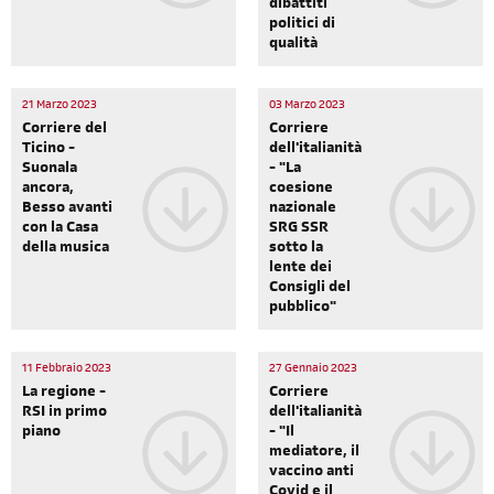
dibattiti
politici di
qualità
21 Marzo 2023
03 Marzo 2023
Corriere del
Corriere
Ticino -
dell'italianità
Suonala
- "La
ancora,
coesione
Besso avanti
nazionale
con la Casa
SRG SSR
della musica
sotto la
lente dei
Consigli del
pubblico"
11 Febbraio 2023
27 Gennaio 2023
La regione -
Corriere
RSI in primo
dell'italianità
piano
- "Il
mediatore, il
vaccino anti
Covid e il