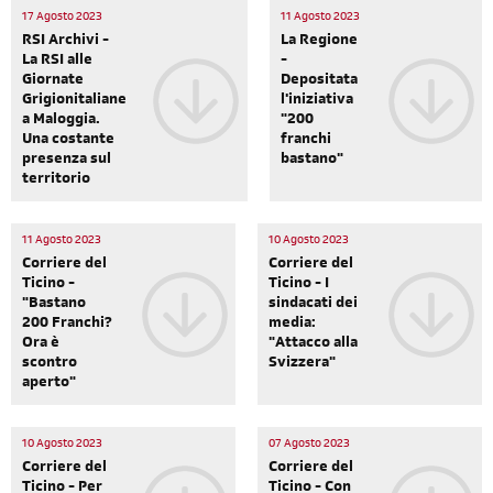
17 Agosto 2023
11 Agosto 2023
RSI Archivi -
La Regione
La RSI alle
-
Giornate
Depositata
Grigionitaliane
l'iniziativa
a Maloggia.
"200
Una costante
franchi
presenza sul
bastano"
territorio
11 Agosto 2023
10 Agosto 2023
Corriere del
Corriere del
Ticino -
Ticino - I
"Bastano
sindacati dei
200 Franchi?
media:
Ora è
"Attacco alla
scontro
Svizzera"
aperto"
10 Agosto 2023
07 Agosto 2023
Corriere del
Corriere del
Ticino - Per
Ticino - Con