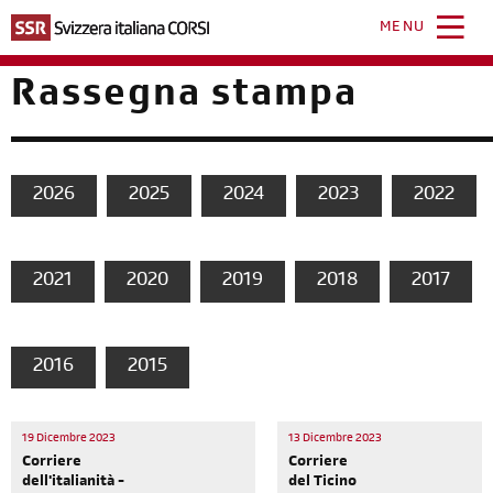
Salta
al
MENU
contenuto
principale
Rassegna stampa
2026
2025
2024
2023
2022
2021
2020
2019
2018
2017
2016
2015
19 Dicembre 2023
13 Dicembre 2023
Corriere
Corriere
dell'italianità -
del Ticino