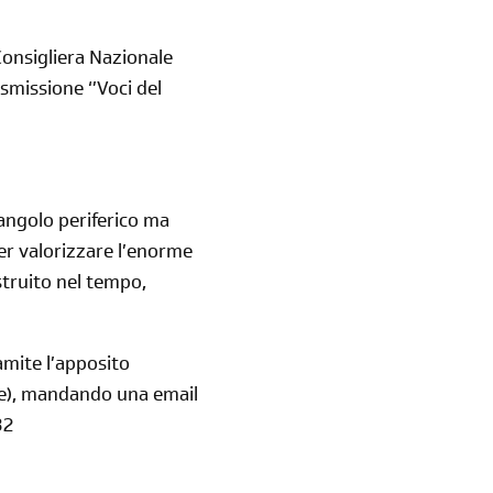
Consigliera Nazionale
smissione ‘’Voci del
 angolo periferico ma
per valorizzare l’enorme
struito nel tempo,
ramite l’apposito
one), mandando una email
32