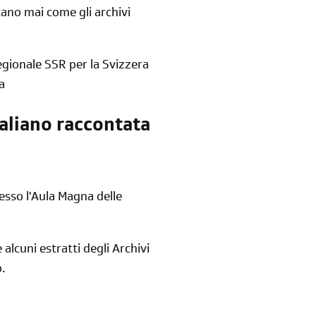
ano mai come gli archivi
iscriviti
regionale SSR per la Svizzera
alla newsletter
ca
taliano raccontata
sondaggi
login
di' la tua
area riservata
esso l'Aula Magna delle
 alcuni estratti degli Archivi
o.
Reimposta la tua password