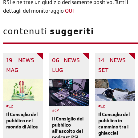
RSI e ne trae un giudizio decisamente positivo. Tutti i
dettagli del monitoraggio
QUI
contenuti
suggeriti
19
NEWS
06
NEWS
14
NEWS
MAG
LUG
SET
#
CP
#
CP
#
CP
Il Consiglio del
Il Consiglio del
Il Consiglio del
pubblico in
pubblico nel
pubblico
cammino tra i
mondo di Alice
all'ascolto dei
ghiacciai
podcast RSI