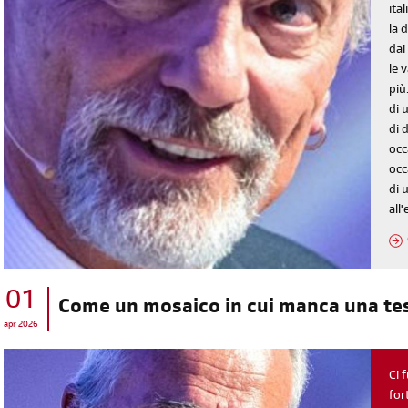
diventa socia/o
ita
la 
iscriviti subito
dai
le 
più
di 
di 
occ
occ
di 
all
01
Come un mosaico in cui manca una te
apr 2026
Ci 
for