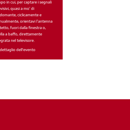
po in cui, per captare i segnali
evisivi, quasi a mo’ di
domante, ciclicamente e
ualmente, orientavi l’antenna
 tetto, fuori dalla finestra o,
lla a baffo, direttamente
egrata nel televisore.
dettaglio dell'evento