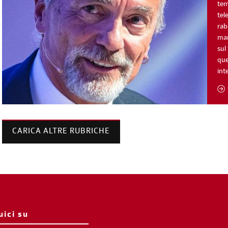
tem
tel
rab
man
sul
que
int
CARICA ALTRE RUBRICHE
uici su