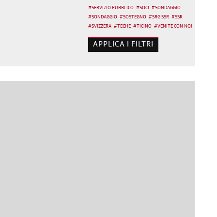
#
SERVIZIO PUBBLICO
#
SOCI
#
SONDAGGIO
#
SONDAGGIO
#
SOSTEGNO
#
SRG SSR
#
SSR
#
SVIZZERA
#
TECHE
#
TICINO
#
VENITE CON NOI