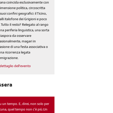
iscriviti
liana coincida esclusivamente con
dimensione politica, circoscritta
alla newsletter
 suoi confini geografici: il Ticino,
valli italofone dei Grigioni e poco
. Tutto il resto? Relegato al rango
sondaggi
login
una periferia linguistica, una sorta
diaspora da osservare
di' la tua
area riservata
asionalmente, magari in
asione di una festa associativa o
una ricorrenza legata
'emigrazione.
dettaglio dell'evento
ssera
Reimposta la tua password
fu un tempo. E, direi, non solo per
tuna, quel tempo non c’è più.Un