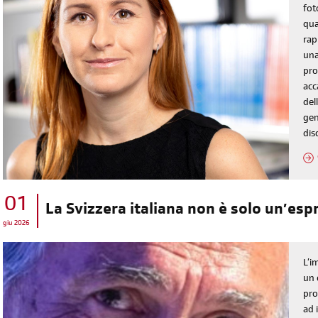
fot
qua
rap
una
pro
acc
dell
gen
dis
01
La Svizzera italiana non è solo un’es
giu 2026
L’i
un 
pro
ad 