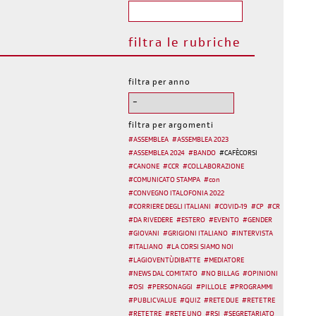
filtra le rubriche
filtra per anno
filtra per argomenti
#
ASSEMBLEA
#
ASSEMBLEA 2023
#
ASSEMBLEA 2024
#
BANDO
#
CAFÈCORSI
#
CANONE
#
CCR
#
COLLABORAZIONE
#
COMUNICATO STAMPA
#
con
#
CONVEGNO ITALOFONIA 2022
#
CORRIERE DEGLI ITALIANI
#
COVID-19
#
CP
#
CR
#
DA RIVEDERE
#
ESTERO
#
EVENTO
#
GENDER
#
GIOVANI
#
GRIGIONI ITALIANO
#
INTERVISTA
#
ITALIANO
#
LA CORSI SIAMO NOI
#
LAGIOVENTÙDIBATTE
#
MEDIATORE
#
NEWS DAL COMITATO
#
NO BILLAG
#
OPINIONI
#
OSI
#
PERSONAGGI
#
PILLOLE
#
PROGRAMMI
#
PUBLIC VALUE
#
QUIZ
#
RETE DUE
#
RETE TRE
#
RETE TRE
#
RETE UNO
#
RSI
#
SEGRETARIATO