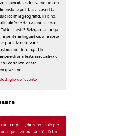
iscriviti
liana coincida esclusivamente con
dimensione politica, circoscritta
alla newsletter
 suoi confini geografici: il Ticino,
valli italofone dei Grigioni e poco
. Tutto il resto? Relegato al rango
sondaggi
login
una periferia linguistica, una sorta
diaspora da osservare
di' la tua
area riservata
asionalmente, magari in
asione di una festa associativa o
una ricorrenza legata
'emigrazione.
dettaglio dell'evento
ssera
Reimposta la tua password
fu un tempo. E, direi, non solo per
tuna, quel tempo non c’è più.Un