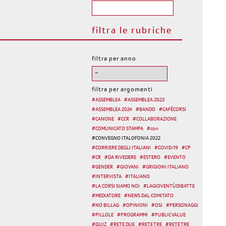
filtra le rubriche
filtra per anno
filtra per argomenti
#
ASSEMBLEA
#
ASSEMBLEA 2023
#
ASSEMBLEA 2024
#
BANDO
#
CAFÈCORSI
#
CANONE
#
CCR
#
COLLABORAZIONE
#
COMUNICATO STAMPA
#
con
#
CONVEGNO ITALOFONIA 2022
#
CORRIERE DEGLI ITALIANI
#
COVID-19
#
CP
#
CR
#
DA RIVEDERE
#
ESTERO
#
EVENTO
#
GENDER
#
GIOVANI
#
GRIGIONI ITALIANO
#
INTERVISTA
#
ITALIANO
#
LA CORSI SIAMO NOI
#
LAGIOVENTÙDIBATTE
#
MEDIATORE
#
NEWS DAL COMITATO
#
NO BILLAG
#
OPINIONI
#
OSI
#
PERSONAGGI
#
PILLOLE
#
PROGRAMMI
#
PUBLIC VALUE
#
QUIZ
#
RETE DUE
#
RETE TRE
#
RETE TRE