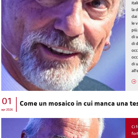
diventa socia/o
ita
la 
iscriviti subito
dai
le 
più
di 
di 
occ
occ
di 
all
01
Come un mosaico in cui manca una te
apr 2026
Ci 
for