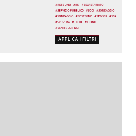
#
RETE UNO
#
RSI
#
SEGRETARIATO
#
SERVIZIO PUBBLICO
#
SOCI
#
SONDAGGIO
#
SONDAGGIO
#
SOSTEGNO
#
SRG SSR
#
SSR
#
SVIZZERA
#
TECHE
#
TICINO
#
VENITE CON NOI