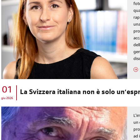
fot
qua
rap
una
pro
acc
dell
gen
dis
01
La Svizzera italiana non è solo un’es
giu 2026
L’i
un 
pro
ad 