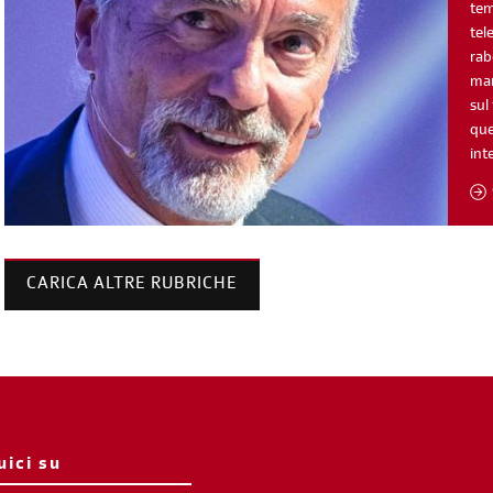
tem
tel
rab
man
sul
que
int
CARICA ALTRE RUBRICHE
uici su