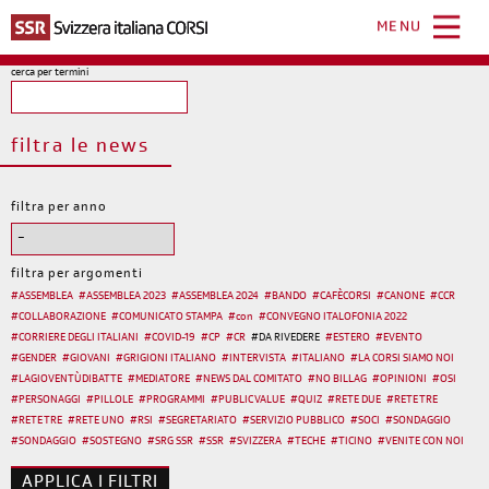
Salta
al
MENU
contenuto
principale
cerca per termini
filtra le news
filtra per anno
filtra per argomenti
#
ASSEMBLEA
#
ASSEMBLEA 2023
#
ASSEMBLEA 2024
#
BANDO
#
CAFÈCORSI
#
CANONE
#
CCR
#
COLLABORAZIONE
#
COMUNICATO STAMPA
#
con
#
CONVEGNO ITALOFONIA 2022
#
CORRIERE DEGLI ITALIANI
#
COVID-19
#
CP
#
CR
#
DA RIVEDERE
#
ESTERO
#
EVENTO
#
GENDER
#
GIOVANI
#
GRIGIONI ITALIANO
#
INTERVISTA
#
ITALIANO
#
LA CORSI SIAMO NOI
#
LAGIOVENTÙDIBATTE
#
MEDIATORE
#
NEWS DAL COMITATO
#
NO BILLAG
#
OPINIONI
#
OSI
#
PERSONAGGI
#
PILLOLE
#
PROGRAMMI
#
PUBLIC VALUE
#
QUIZ
#
RETE DUE
#
RETE TRE
#
RETE TRE
#
RETE UNO
#
RSI
#
SEGRETARIATO
#
SERVIZIO PUBBLICO
#
SOCI
#
SONDAGGIO
#
SONDAGGIO
#
SOSTEGNO
#
SRG SSR
#
SSR
#
SVIZZERA
#
TECHE
#
TICINO
#
VENITE CON NOI