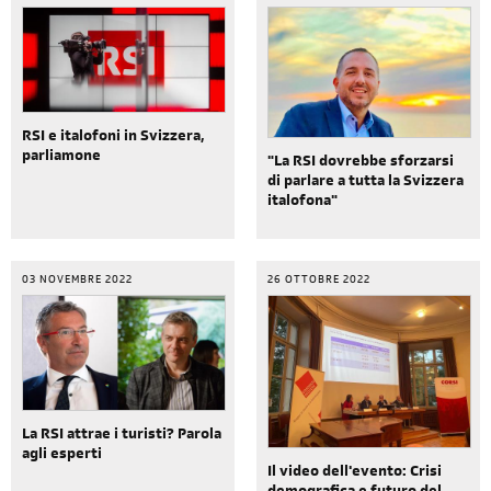
RSI e italofoni in Svizzera,
parliamone
"La RSI dovrebbe sforzarsi
di parlare a tutta la Svizzera
italofona"
03 NOVEMBRE 2022
26 OTTOBRE 2022
La RSI attrae i turisti? Parola
agli esperti
Il video dell'evento: Crisi