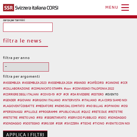
Salta
al
MENU
contenuto
principale
cerca per termini
filtra le news
filtra per anno
filtra per argomenti
#
ASSEMBLEA
#
ASSEMBLEA 2023
#
ASSEMBLEA 2024
#
BANDO
#
CAFÈCORSI
#
CANONE
#
CCR
#
COLLABORAZIONE
#
COMUNICATO STAMPA
#
con
#
CONVEGNO ITALOFONIA 2022
#
CORRIERE DEGLI ITALIANI
#
COVID-19
#
CP
#
CR
#
DA RIVEDERE
#
ESTERO
#
EVENTO
#
GENDER
#
GIOVANI
#
GRIGIONI ITALIANO
#
INTERVISTA
#
ITALIANO
#
LA CORSI SIAMO NOI
#
LAGIOVENTÙDIBATTE
#
MEDIATORE
#
NEWS DAL COMITATO
#
NO BILLAG
#
OPINIONI
#
OSI
#
PERSONAGGI
#
PILLOLE
#
PROGRAMMI
#
PUBLIC VALUE
#
QUIZ
#
RETE DUE
#
RETE TRE
#
RETE TRE
#
RETE UNO
#
RSI
#
SEGRETARIATO
#
SERVIZIO PUBBLICO
#
SOCI
#
SONDAGGIO
#
SONDAGGIO
#
SOSTEGNO
#
SRG SSR
#
SSR
#
SVIZZERA
#
TECHE
#
TICINO
#
VENITE CON NOI