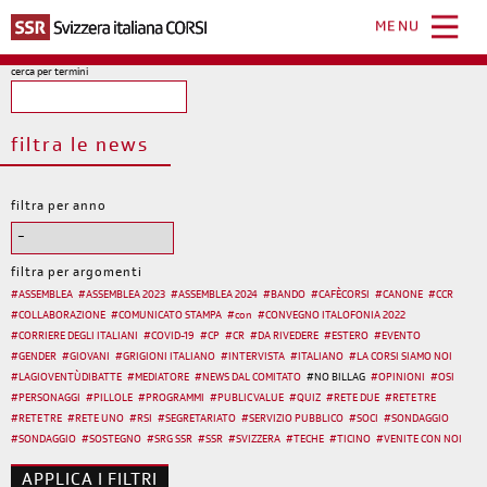
Salta
al
MENU
contenuto
principale
cerca per termini
filtra le news
filtra per anno
filtra per argomenti
#
ASSEMBLEA
#
ASSEMBLEA 2023
#
ASSEMBLEA 2024
#
BANDO
#
CAFÈCORSI
#
CANONE
#
CCR
#
COLLABORAZIONE
#
COMUNICATO STAMPA
#
con
#
CONVEGNO ITALOFONIA 2022
#
CORRIERE DEGLI ITALIANI
#
COVID-19
#
CP
#
CR
#
DA RIVEDERE
#
ESTERO
#
EVENTO
#
GENDER
#
GIOVANI
#
GRIGIONI ITALIANO
#
INTERVISTA
#
ITALIANO
#
LA CORSI SIAMO NOI
#
LAGIOVENTÙDIBATTE
#
MEDIATORE
#
NEWS DAL COMITATO
#
NO BILLAG
#
OPINIONI
#
OSI
#
PERSONAGGI
#
PILLOLE
#
PROGRAMMI
#
PUBLIC VALUE
#
QUIZ
#
RETE DUE
#
RETE TRE
#
RETE TRE
#
RETE UNO
#
RSI
#
SEGRETARIATO
#
SERVIZIO PUBBLICO
#
SOCI
#
SONDAGGIO
#
SONDAGGIO
#
SOSTEGNO
#
SRG SSR
#
SSR
#
SVIZZERA
#
TECHE
#
TICINO
#
VENITE CON NOI