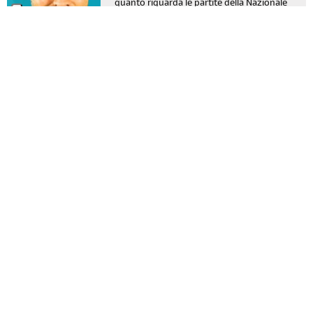
quanto riguarda le partite della Nazionale
rossocrociata. Se per i giocatori e per le
squadre impegnate nel torneo è un
periodo decisamente intenso, lo stesso si
può dire per il team RSI che ci tiene
compagnia e ci intrattiene da diverse
settimane.
continua a leggere
In Ticino, tradurre tra lingue e
02
culture fa parte della quotidianità
lug 2026
Nella Svizzera tedesca si sottovaluta
spesso cosa significhi far parte di una
minoranza. Il corrispondente di RSI da
Palazzo federale, Omar Cartulano, spiega
in un'intervista a SRG.D come questa
esperienza influenzi il suo lavoro e in che