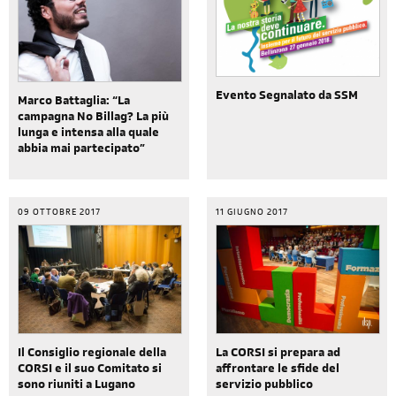
Evento Segnalato da SSM
Marco Battaglia: “La
campagna No Billag? La più
lunga e intensa alla quale
abbia mai partecipato”
09 OTTOBRE 2017
11 GIUGNO 2017
Il Consiglio regionale della
La CORSI si prepara ad
CORSI e il suo Comitato si
affrontare le sfide del
sono riuniti a Lugano
servizio pubblico