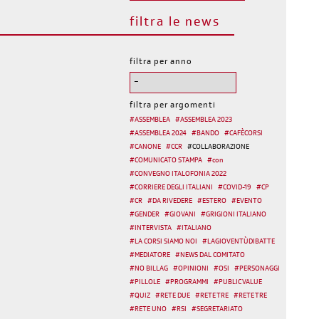
filtra le news
filtra per anno
filtra per argomenti
#
ASSEMBLEA
#
ASSEMBLEA 2023
#
ASSEMBLEA 2024
#
BANDO
#
CAFÈCORSI
#
CANONE
#
CCR
#
COLLABORAZIONE
#
COMUNICATO STAMPA
#
con
#
CONVEGNO ITALOFONIA 2022
#
CORRIERE DEGLI ITALIANI
#
COVID-19
#
CP
#
CR
#
DA RIVEDERE
#
ESTERO
#
EVENTO
#
GENDER
#
GIOVANI
#
GRIGIONI ITALIANO
#
INTERVISTA
#
ITALIANO
#
LA CORSI SIAMO NOI
#
LAGIOVENTÙDIBATTE
#
MEDIATORE
#
NEWS DAL COMITATO
#
NO BILLAG
#
OPINIONI
#
OSI
#
PERSONAGGI
#
PILLOLE
#
PROGRAMMI
#
PUBLIC VALUE
#
QUIZ
#
RETE DUE
#
RETE TRE
#
RETE TRE
#
RETE UNO
#
RSI
#
SEGRETARIATO