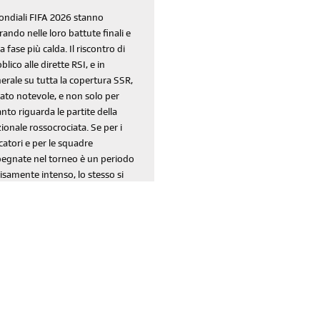
ondiali FIFA 2026 stanno
rando nelle loro battute finali e
la fase più calda. Il riscontro di
blico alle dirette RSI, e in
erale su tutta la copertura SSR,
tato notevole, e non solo per
nto riguarda le partite della
ionale rossocrociata. Se per i
catori e per le squadre
egnate nel torneo è un periodo
isamente intenso, lo stesso si
 dire per il team RSI che ci tiene
pagnia e ci intrattiene da
erse settimane.
continua a leggere