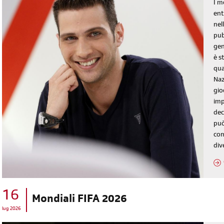
I m
ent
nel
pub
gen
è s
qua
Naz
gio
imp
dec
può
com
div
16
Mondiali FIFA 2026
lug 2026