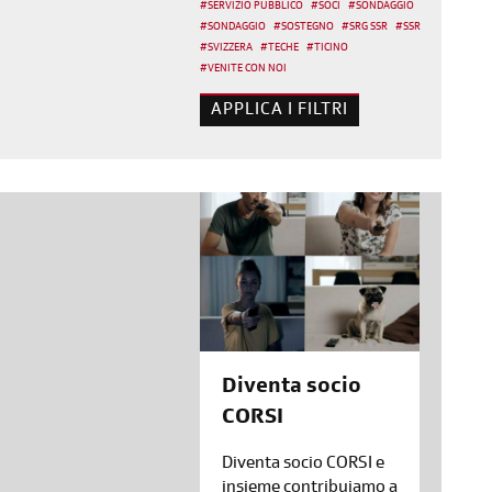
#
SERVIZIO PUBBLICO
#
SOCI
#
SONDAGGIO
#
SONDAGGIO
#
SOSTEGNO
#
SRG SSR
#
SSR
#
SVIZZERA
#
TECHE
#
TICINO
#
VENITE CON NOI
Diventa socio
CORSI
Diventa socio CORSI e
insieme contribuiamo a