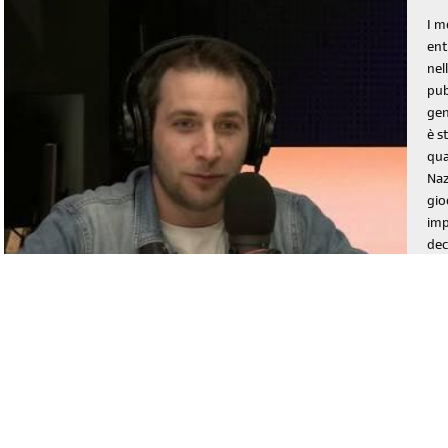
I m
ent
nel
pub
gen
è s
qua
Naz
gio
imp
dec
può
com
div
13
Mondiali FIFA 2026
lug 2026