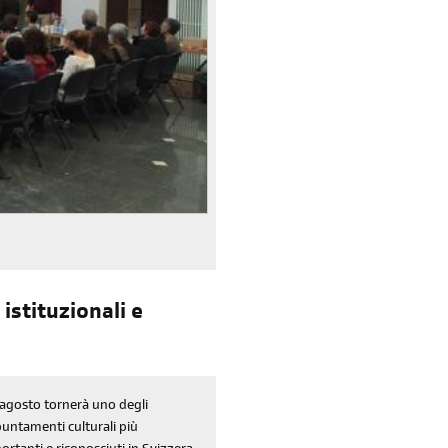
iscriviti
alla newsletter
istituzionali e
sondaggi
login
agosto tornerà uno degli
di' la tua
area riservata
untamenti culturali più