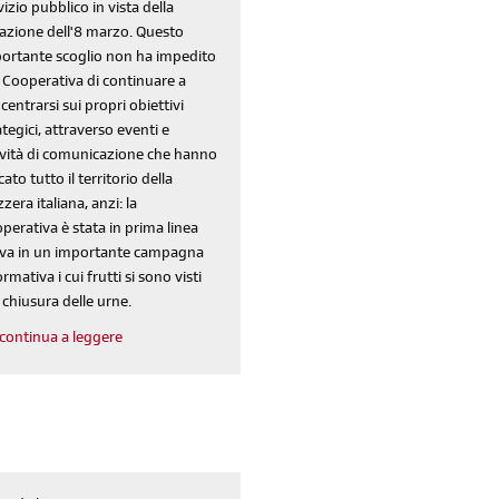
vizio pubblico in vista della
azione dell'8 marzo. Questo
ortante scoglio non ha impedito
a Cooperativa di continuare a
centrarsi sui propri obiettivi
ategici, attraverso eventi e
ività di comunicazione che hanno
cato tutto il territorio della
zzera italiana, anzi: la
perativa è stata in prima linea
iva in un importante campagna
ormativa i cui frutti si sono visti
a chiusura delle urne.
continua a leggere