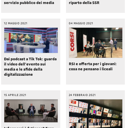
servizio pubblico dei media
riparto della SSR
12 MAGGIO 2021
04 MAGGIO 2021
Dai podcast a Tik Tok: guarda
RSI e offerta per i giovani:
il video dell’evento sui
cosa ne pensano i liceali
media e le sfide della
digitalizzazione
15 APRILE 2021
24 FEBBRAIO 2021