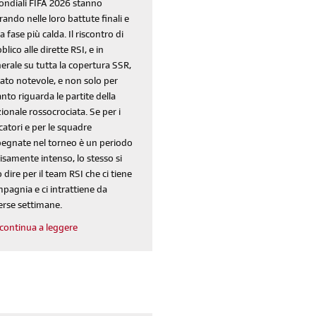
ondiali FIFA 2026 stanno
rando nelle loro battute finali e
la fase più calda. Il riscontro di
blico alle dirette RSI, e in
erale su tutta la copertura SSR,
tato notevole, e non solo per
nto riguarda le partite della
ionale rossocrociata. Se per i
catori e per le squadre
egnate nel torneo è un periodo
isamente intenso, lo stesso si
 dire per il team RSI che ci tiene
pagnia e ci intrattiene da
erse settimane.
continua a leggere