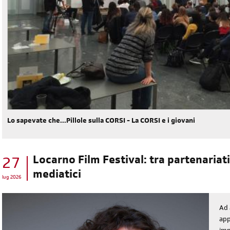
Lo sapevate che...Pillole sulla CORSI - La CORSI e i giovani
diventa socia/o
iscriviti subito
Locarno Film Festival: tra partenariati 
27
mediatici
lug 2026
Ad 
app