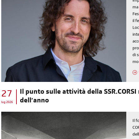
imp
ma 
Fes
il 
Loc
int
acc
pro
di 
mo
Il punto sulle attività della SSR.CORSI
27
dell’anno
lug 2026
Il 
COR
del