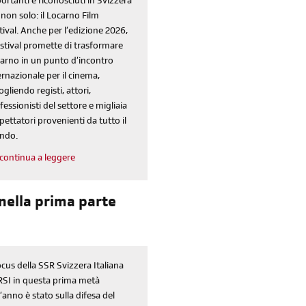
ortanti e riconosciuti in Svizzera
non solo: il Locarno Film
tival. Anche per l’edizione 2026,
festival promette di trasformare
arno in un punto d’incontro
ernazionale per il cinema,
ogliendo registi, attori,
Reimposta la tua password
fessionisti del settore e migliaia
spettatori provenienti da tutto il
ndo.
continua a leggere
 nella prima parte
focus della SSR Svizzera Italiana
SI in questa prima metà
l’anno è stato sulla difesa del