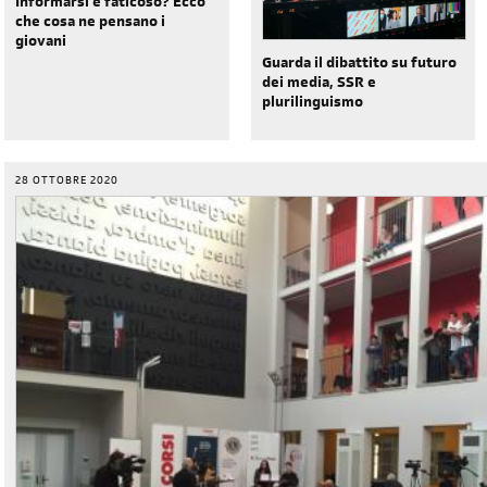
Informarsi è faticoso? Ecco
che cosa ne pensano i
giovani
Guarda il dibattito su futuro
dei media, SSR e
plurilinguismo
28 OTTOBRE 2020