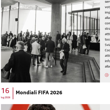
ser
vot
imp
all
con
str
att
toc
Svi
Coo
att
inf
all
16
Mondiali FIFA 2026
lug 2026