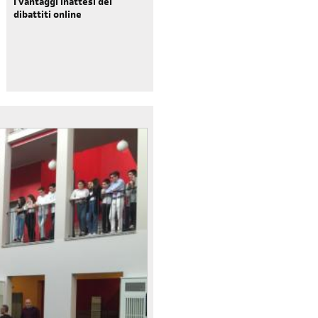
I vantaggi inattesi dei
dibattiti online