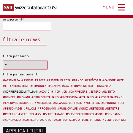
Salta
al
MENU
contenuto
principale
cerca per termini
filtra le news
filtra per anno
filtra per argomenti
#
ASSEMBLEA
#
ASSEMBLEA 2023
#
ASSEMBLEA 2024
#
BANDO
#
CAFÈCORSI
#
CANONE
#
CCR
#
COLLABORAZIONE
#
COMUNICATO STAMPA
#
con
#
CONVEGNO ITALOFONIA 2022
#
CORRIERE DEGLI ITALIANI
#
COVID-19
#
CP
#
CR
#
DA RIVEDERE
#
ESTERO
#
EVENTO
#
GENDER
#
GIOVANI
#
GRIGIONI ITALIANO
#
INTERVISTA
#
ITALIANO
#
LA CORSI SIAMO NOI
#
LAGIOVENTÙDIBATTE
#
MEDIATORE
#
NEWS DAL COMITATO
#
NO BILLAG
#
OPINIONI
#
OSI
#
PERSONAGGI
#
PILLOLE
#
PROGRAMMI
#
PUBLIC VALUE
#
QUIZ
#
RETE DUE
#
RETE TRE
#
RETE TRE
#
RETE UNO
#
RSI
#
SEGRETARIATO
#
SERVIZIO PUBBLICO
#
SOCI
#
SONDAGGIO
#
SONDAGGIO
#
SOSTEGNO
#
SRG SSR
#
SSR
#
SVIZZERA
#
TECHE
#
TICINO
#
VENITE CON NOI